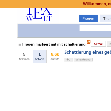
Willkommen, er
Fragen
The
Fragen markiert mit mit schattierung
Aktive
Schattierung eines g
5
1
8.6k
Stimmen
Antwort
Aufrufe
tikz
schattierung