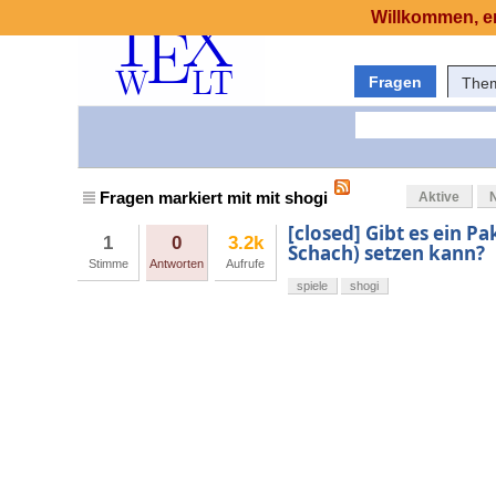
Willkommen, er
Fragen
The
Fragen markiert mit mit shogi
Aktive
[closed] Gibt es ein P
1
0
3.2k
Schach) setzen kann?
Stimme
Antworten
Aufrufe
spiele
shogi