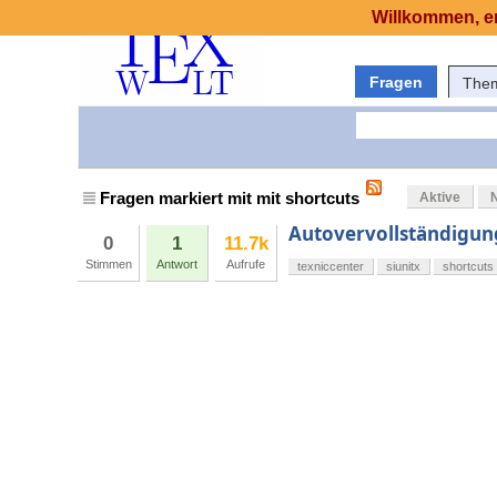
Willkommen, er
Fragen
The
Fragen markiert mit mit shortcuts
Aktive
Autovervollständigun
0
1
11.7k
Stimmen
Antwort
Aufrufe
texniccenter
siunitx
shortcuts