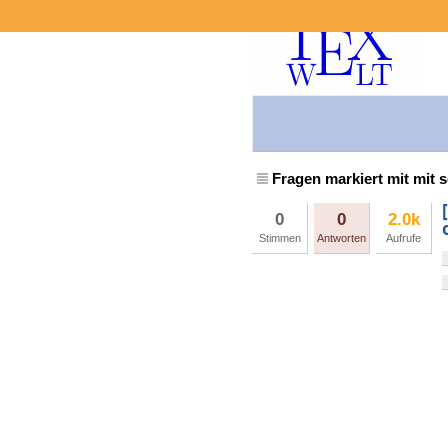
Fragen markiert mit mit 
0
0
2.0k
Stimmen
Antworten
Aufrufe