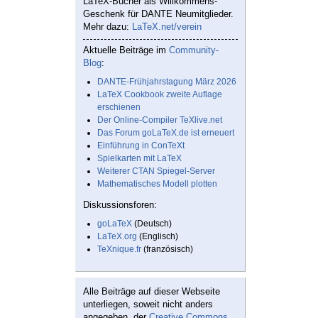
LaTeX-Bücher als Willkommens-
Geschenk für DANTE Neumitglieder.
Mehr dazu:
LaTeX.net/verein
Aktuelle Beiträge im
Community-
Blog
:
DANTE-Frühjahrstagung März 2026
LaTeX Cookbook zweite Auflage
erschienen
Der Online-Compiler TeXlive.net
Das Forum goLaTeX.de ist erneuert
Einführung in ConTeXt
Spielkarten mit LaTeX
Weiterer CTAN Spiegel-Server
Mathematisches Modell plotten
Diskussionsforen:
goLaTeX
(Deutsch)
LaTeX.org
(Englisch)
TeXnique.fr
(französisch)
Alle Beiträge auf dieser Webseite
unterliegen, soweit nicht anders
angegeben, der
Creative Commons