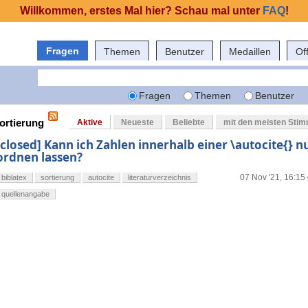
Willkommen, erstes Mal hier? Schau mal unter
FAQ
!
Fragen
Themen
Benutzer
Medaillen
Of
Fragen
Themen
Benutzer
sortierung
Aktive
Neueste
Beliebte
mit den meisten Sti
[closed] Kann ich Zahlen innerhalb einer \autocite{} 
ordnen lassen?
07 Nov '21, 16:15
biblatex
sortierung
autocite
literaturverzeichnis
quellenangabe