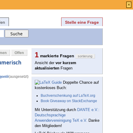
Anmelden
über
FAQ
×
fen
Stelle eine Frage
mmen
Offen
1
markierte Fragen
sortierung
numerisch
Ansicht der
vor kurzem
aktualisierten
Fragen
gast3
(ausgesetzt)
Doppelte Chance auf
kostenloses Buch:
Buchverschenkung auf LaTeX.org
Book Giveaway on StackExchange
Mit Unterstützung durch
DANTE e.V.:
Deutschsprachige
Anwendervereinigung TeX e.V.
Danke
den Mitgliedern!