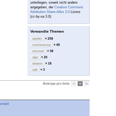
unterliegen, soweit nicht anders
angegeben, der
Creative Commons
Attribution Share-Alike 3.0
Lizenz
(cc-by-sa 3.0).
Verwandte Themen
× 258
tabellen
× 49
nummerierung
× 38
amsmath
× 20
align
× 18
datatool
× 3
split
Beiträge pro Seite
15
30
50
ontakt