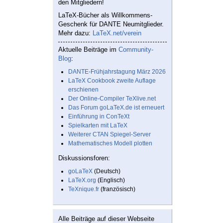
den Mitgliedern!
LaTeX-Bücher als Willkommens-
Geschenk für DANTE Neumitglieder.
Mehr dazu:
LaTeX.net/verein
Aktuelle Beiträge im
Community-
Blog
:
DANTE-Frühjahrstagung März 2026
LaTeX Cookbook zweite Auflage
erschienen
Der Online-Compiler TeXlive.net
Das Forum goLaTeX.de ist erneuert
Einführung in ConTeXt
Spielkarten mit LaTeX
Weiterer CTAN Spiegel-Server
Mathematisches Modell plotten
Diskussionsforen:
goLaTeX
(Deutsch)
LaTeX.org
(Englisch)
TeXnique.fr
(französisch)
Alle Beiträge auf dieser Webseite