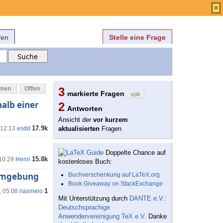
Anmelden
über
FAQ
×
fen
Stelle eine Frage
mmen
Offen
3
markierte Fragen
split
alb einer
2
Antworten
Ansicht der
vor kurzem
17.9k
 12:13
esdd
aktualisierten
Fragen
Doppelte Chance auf
15.8k
 10:29
Henri
kostenloses Buch:
 Umgebung
Buchverschenkung auf LaTeX.org
Book Giveaway on StackExchange
1
, 05:08
riasmelo
Mit Unterstützung durch
DANTE e.V.:
Deutschsprachige
Anwendervereinigung TeX e.V.
Danke