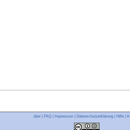
über
|
FAQ
|
Impressum
|
Datenschutzerklärung
|
Hilfe
|
K