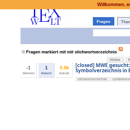
Willkommen, er
Fragen
The
Fragen markiert mit mit stichwortverzeichnis
Aktive
[closed] MWE gesucht
-1
1
5.9k
Symbolverzeichnis in
Stimmen
Antwort
Aufrufe
stichwortverzeichnis
symbolverze