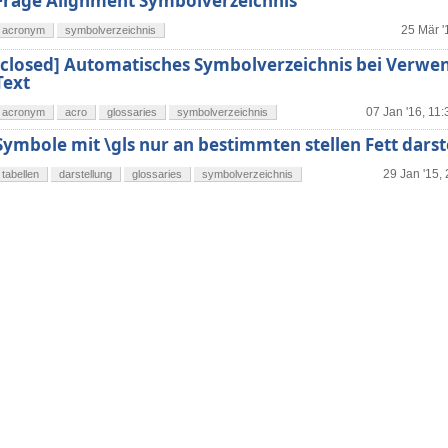
Frage Alignment Symbolverzeichnis
25 Mär '
acronym
symbolverzeichnis
[closed] Automatisches Symbolverzeichnis bei Verw
Text
07 Jan '16, 11:
acronym
acro
glossaries
symbolverzeichnis
Symbole mit \gls nur an bestimmten stellen Fett darst
29 Jan '15,
tabellen
darstellung
glossaries
symbolverzeichnis