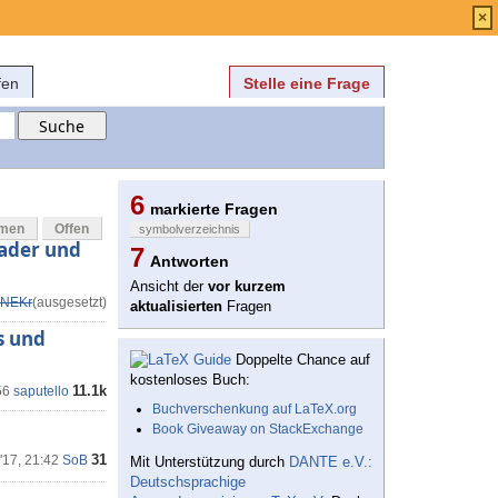
Anmelden
über
FAQ
×
fen
Stelle eine Frage
6
markierte Fragen
mmen
Offen
symbolverzeichnis
eader und
7
Antworten
Ansicht der
vor kurzem
NEKr
(ausgesetzt)
aktualisierten
Fragen
s und
Doppelte Chance auf
kostenloses Buch:
11.1k
56
saputello
Buchverschenkung auf LaTeX.org
Book Giveaway on StackExchange
31
'17, 21:42
SoB
Mit Unterstützung durch
DANTE e.V.:
Deutschsprachige