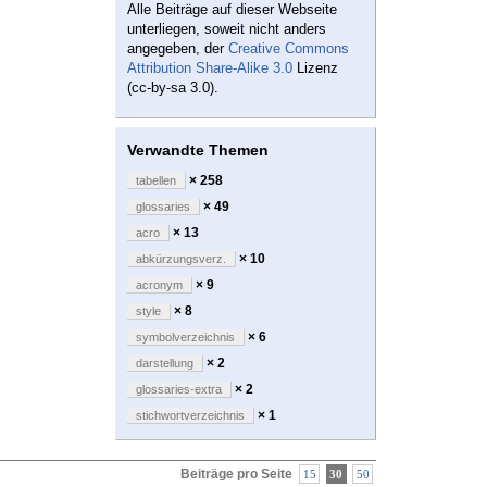
Alle Beiträge auf dieser Webseite
unterliegen, soweit nicht anders
angegeben, der
Creative Commons
Attribution Share-Alike 3.0
Lizenz
(cc-by-sa 3.0).
Verwandte Themen
× 258
tabellen
× 49
glossaries
× 13
acro
× 10
abkürzungsverz.
× 9
acronym
× 8
style
× 6
symbolverzeichnis
× 2
darstellung
× 2
glossaries-extra
× 1
stichwortverzeichnis
Beiträge pro Seite
15
30
50