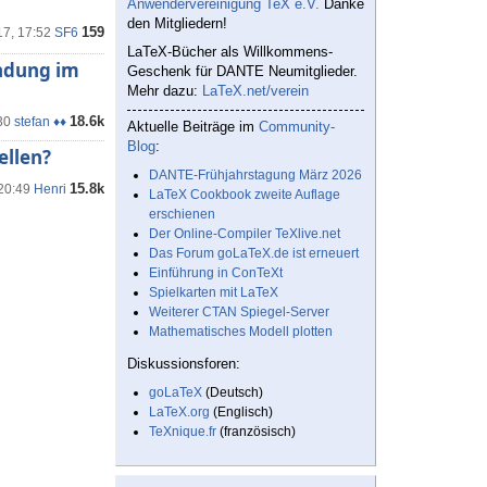
Anwendervereinigung TeX e.V.
Danke
den Mitgliedern!
159
17, 17:52
SF6
LaTeX-Bücher als Willkommens-
endung im
Geschenk für DANTE Neumitglieder.
Mehr dazu:
LaTeX.net/verein
18.6k
30
stefan ♦♦
Aktuelle Beiträge im
Community-
Blog
:
ellen?
DANTE-Frühjahrstagung März 2026
15.8k
 20:49
Henri
LaTeX Cookbook zweite Auflage
erschienen
Der Online-Compiler TeXlive.net
Das Forum goLaTeX.de ist erneuert
Einführung in ConTeXt
Spielkarten mit LaTeX
Weiterer CTAN Spiegel-Server
Mathematisches Modell plotten
Diskussionsforen:
goLaTeX
(Deutsch)
LaTeX.org
(Englisch)
TeXnique.fr
(französisch)