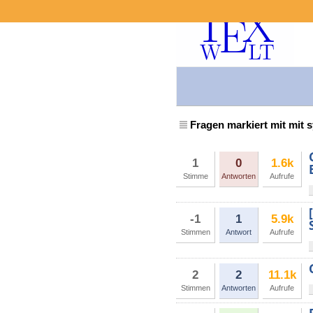
Fragen markiert mit mit 
1
0
1.6k
Stimme
Antworten
Aufrufe
-1
1
5.9k
Stimmen
Antwort
Aufrufe
2
2
11.1k
Stimmen
Antworten
Aufrufe