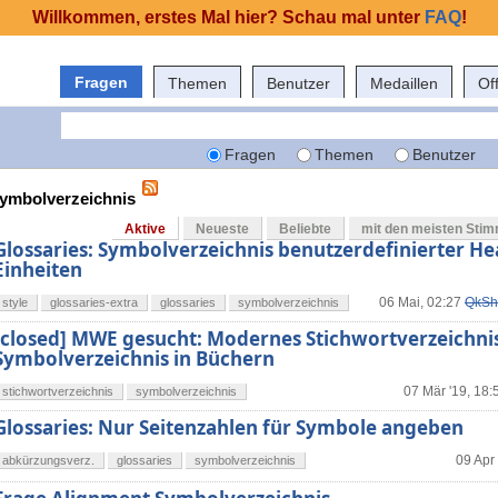
Willkommen, erstes Mal hier? Schau mal unter
FAQ
!
Fragen
Themen
Benutzer
Medaillen
Of
Fragen
Themen
Benutzer
symbolverzeichnis
Aktive
Neueste
Beliebte
mit den meisten Sti
Glossaries: Symbolverzeichnis benutzerdefinierter H
Einheiten
06 Mai, 02:27
QkSh
style
glossaries-extra
glossaries
symbolverzeichnis
[closed] MWE gesucht: Modernes Stichwortverzeichni
Symbolverzeichnis in Büchern
07 Mär '19, 18:
stichwortverzeichnis
symbolverzeichnis
Glossaries: Nur Seitenzahlen für Symbole angeben
09 Apr 
abkürzungsverz.
glossaries
symbolverzeichnis