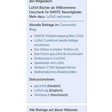
den Mitgliedern!
LaTeX-Bücher als Willkommens-
Geschenk für DANTE Neumitglieder.
Mehr dazu:
LaTeX.net/verein
Aktuelle Beiträge im
Community-
Blog
:
DANTE-Frühjahrstagung März 2026
LaTeX Cookbook zweite Auflage
erschienen
Der Online-Compiler TeXlive.net
Das Forum goLaTeX.de ist erneuert
Einführung in ConTeXt
Spielkarten mit LaTeX
Weiterer CTAN Spiegel-Server
Mathematisches Modell plotten
Diskussionsforen:
goLaTeX
(Deutsch)
LaTeX.org
(Englisch)
TeXnique.fr
(französisch)
Alle Beiträge auf dieser Webseite