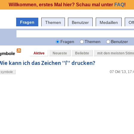
Willkommen, erstes Mal hier? Schau mal unter
FAQ
!
Fragen
Themen
Benutzer
Medaillen
Of
Fragen
Themen
Benutzer
symbole
Aktive
Neueste
Beliebte
mit den meisten Sti
Wie kann ich das Zeichen ''ſ'' drucken?
07 Okt '13, 17:
symbole