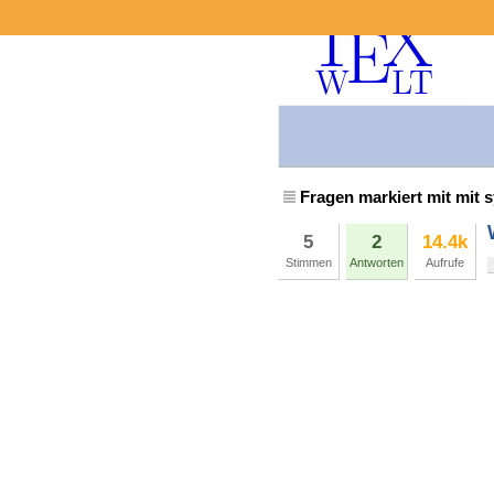
Fragen markiert mit mit 
5
2
14.4k
Stimmen
Antworten
Aufrufe