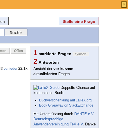
Anmelden
über
FAQ
×
fen
Stelle eine Frage
mmen
Offen
1
markierte Fragen
symbole
2
Antworten
22.1k
43
cgnieder
Ansicht der
vor kurzem
aktualisierten
Fragen
Doppelte Chance auf
kostenloses Buch:
Buchverschenkung auf LaTeX.org
Book Giveaway on StackExchange
Mit Unterstützung durch
DANTE e.V.:
Deutschsprachige
Anwendervereinigung TeX e.V.
Danke