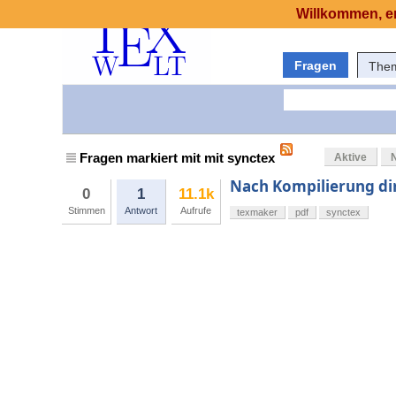
Willkommen, er
Fragen
The
Fragen markiert mit mit synctex
Aktive
Nach Kompilierung di
0
1
11.1k
Stimmen
Antwort
Aufrufe
texmaker
pdf
synctex