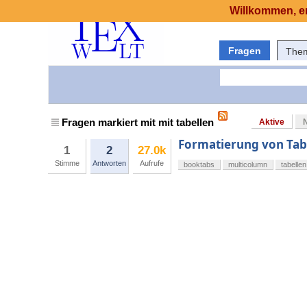
Willkommen, er
Fragen
The
Fragen markiert mit mit tabellen
Aktive
Formatierung von Tab
1
2
27.0k
Stimme
Antworten
Aufrufe
booktabs
multicolumn
tabellen