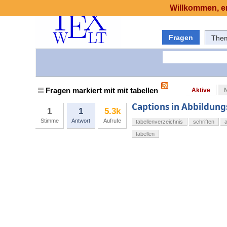
Willkommen, er
Fragen
The
Fragen markiert mit mit tabellen
Aktive
Captions in Abbildung
1
1
5.3k
Stimme
Antwort
Aufrufe
tabellenverzeichnis
schriften
tabellen