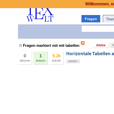
Willkommen, er
Fragen
The
Fragen markiert mit mit tabellen
Aktive
Horizontale Tabellen 
0
1
5.2k
Stimmen
Antwort
Aufrufe
tabellen