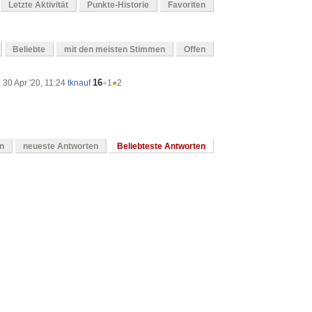
Letzte Aktivität
Punkte-Historie
Favoriten
Beliebte
mit den meisten Stimmen
Offen
16
30 Apr '20, 11:24
tknauf
●
1
●
2
en
neueste Antworten
Beliebteste Antworten