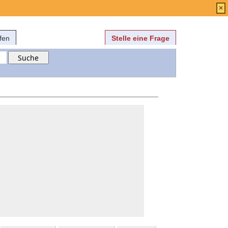
Anmelden
über
FAQ
×
fen
Stelle eine Frage