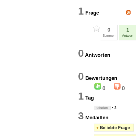
1
Frage
0
1
Stimmen
Antwort
0
Antworten
0
Bewertung
0
0
1
Tag
× 2
tabellen
3
Medaillen
●
Beliebte Frage