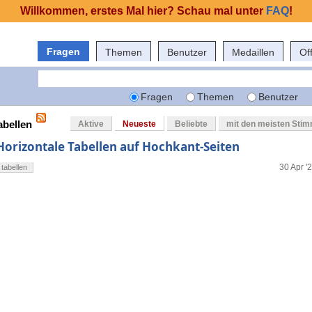
Willkommen, erstes Mal hier? Schau mal unter
FAQ
!
Fragen
Themen
Benutzer
Medaillen
Of
Fragen
Themen
Benutzer
abellen
Aktive
Neueste
Beliebte
mit den meisten Sti
Horizontale Tabellen auf Hochkant-Seiten
30 Apr '
tabellen