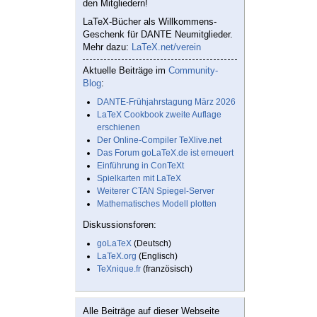
den Mitgliedern!
LaTeX-Bücher als Willkommens-
Geschenk für DANTE Neumitglieder.
Mehr dazu:
LaTeX.net/verein
Aktuelle Beiträge im
Community-
Blog
:
DANTE-Frühjahrstagung März 2026
LaTeX Cookbook zweite Auflage
erschienen
Der Online-Compiler TeXlive.net
Das Forum goLaTeX.de ist erneuert
Einführung in ConTeXt
Spielkarten mit LaTeX
Weiterer CTAN Spiegel-Server
Mathematisches Modell plotten
Diskussionsforen:
goLaTeX
(Deutsch)
LaTeX.org
(Englisch)
TeXnique.fr
(französisch)
Alle Beiträge auf dieser Webseite