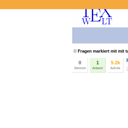
Fragen markiert mit mit t
0
1
5.2k
Stimmen
Antwort
Aufrufe