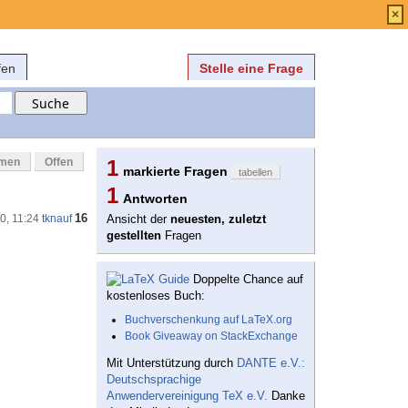
Anmelden
über
FAQ
×
fen
Stelle eine Frage
mmen
Offen
1
markierte Fragen
tabellen
1
Antworten
16
20, 11:24
tknauf
Ansicht der
neuesten, zuletzt
gestellten
Fragen
Doppelte Chance auf
kostenloses Buch:
Buchverschenkung auf LaTeX.org
Book Giveaway on StackExchange
Mit Unterstützung durch
DANTE e.V.:
Deutschsprachige
Anwendervereinigung TeX e.V.
Danke