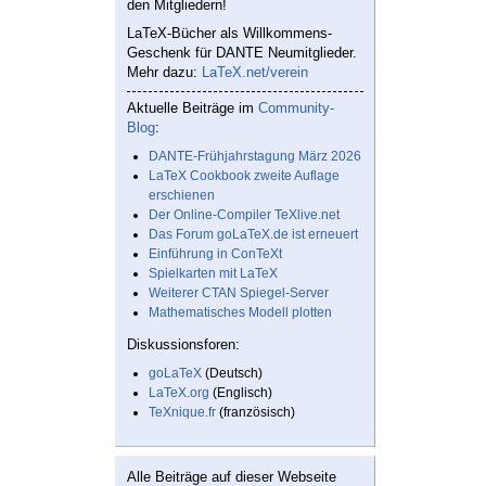
den Mitgliedern!
LaTeX-Bücher als Willkommens-
Geschenk für DANTE Neumitglieder.
Mehr dazu:
LaTeX.net/verein
Aktuelle Beiträge im
Community-
Blog
:
DANTE-Frühjahrstagung März 2026
LaTeX Cookbook zweite Auflage
erschienen
Der Online-Compiler TeXlive.net
Das Forum goLaTeX.de ist erneuert
Einführung in ConTeXt
Spielkarten mit LaTeX
Weiterer CTAN Spiegel-Server
Mathematisches Modell plotten
Diskussionsforen:
goLaTeX
(Deutsch)
LaTeX.org
(Englisch)
TeXnique.fr
(französisch)
Alle Beiträge auf dieser Webseite