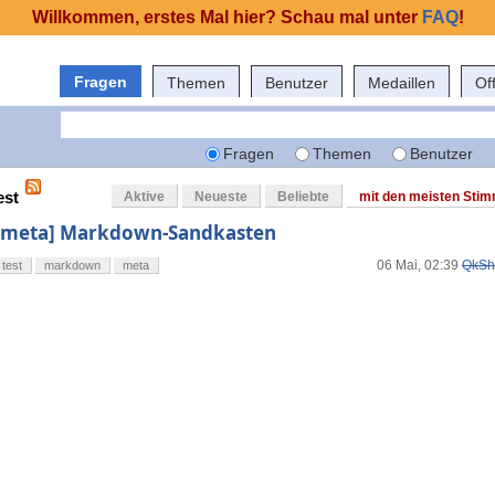
Willkommen, erstes Mal hier? Schau mal unter
FAQ
!
Fragen
Themen
Benutzer
Medaillen
Of
Fragen
Themen
Benutzer
est
Aktive
Neueste
Beliebte
mit den meisten Sti
[meta] Markdown-Sandkasten
06 Mai, 02:39
QkSh
test
markdown
meta