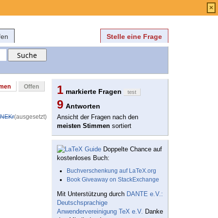
Anmelden
über
FAQ
×
fen
Stelle eine Frage
mmen
Offen
1
markierte Fragen
test
9
Antworten
NEKr
(ausgesetzt)
Ansicht der Fragen nach den
meisten Stimmen
sortiert
Doppelte Chance auf
kostenloses Buch:
Buchverschenkung auf LaTeX.org
Book Giveaway on StackExchange
Mit Unterstützung durch
DANTE e.V.:
Deutschsprachige
Anwendervereinigung TeX e.V.
Danke