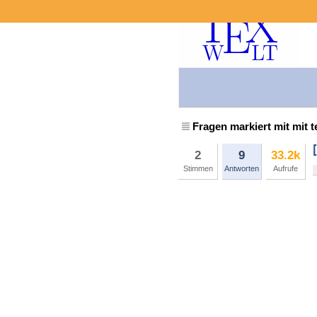
Fragen markiert mit mit t
2
9
33.2k
Stimmen
Antworten
Aufrufe