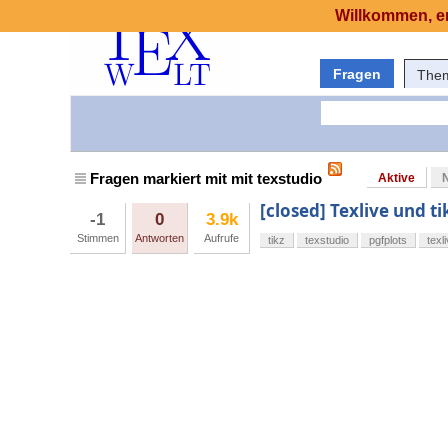
Willkommen, er
Fragen
The
Fragen markiert mit mit texstudio
Aktive
[closed] Texlive und ti
-1
0
3.9k
Stimmen
Antworten
Aufrufe
tikz
texstudio
pgfplots
texl