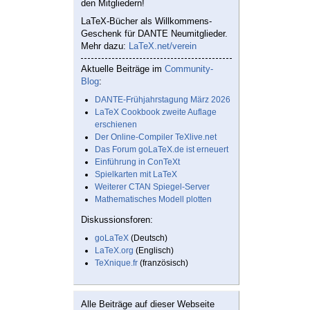
den Mitgliedern!
LaTeX-Bücher als Willkommens-
Geschenk für DANTE Neumitglieder.
Mehr dazu:
LaTeX.net/verein
Aktuelle Beiträge im
Community-
Blog
:
DANTE-Frühjahrstagung März 2026
LaTeX Cookbook zweite Auflage
erschienen
Der Online-Compiler TeXlive.net
Das Forum goLaTeX.de ist erneuert
Einführung in ConTeXt
Spielkarten mit LaTeX
Weiterer CTAN Spiegel-Server
Mathematisches Modell plotten
Diskussionsforen:
goLaTeX
(Deutsch)
LaTeX.org
(Englisch)
TeXnique.fr
(französisch)
Alle Beiträge auf dieser Webseite