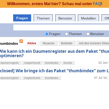
Willkommen, erstes Mal hier? Schau mal unter
FAQ
!
Fragen
Themen
Benutzer
Medaillen
Of
Fragen
Themen
Benutzer
 thumbindex
Aktive
Neueste
Beliebte
mit den meisten Sti
Wie kann ich ein Daumenregister aus dem Paket "th
optimieren?
02 Jun 
daumenregister
chapterthumb
thumbindex
thumbs
[closed] Wie bringe ich das Paket "thumbindex" zum 
07 Jul '16,
daumenregister
chapterthumb
thumbindex