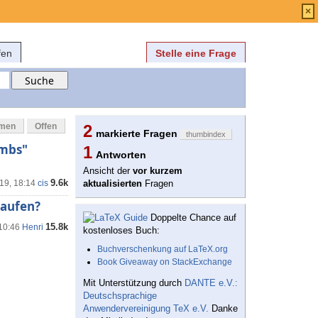
Anmelden
über
FAQ
×
fen
Stelle eine Frage
mmen
Offen
2
markierte Fragen
thumbindex
umbs"
1
Antworten
Ansicht der
vor kurzem
9.6k
'19, 18:14
cis
aktualisierten
Fragen
Laufen?
Doppelte Chance auf
15.8k
 10:46
Henri
kostenloses Buch:
Buchverschenkung auf LaTeX.org
Book Giveaway on StackExchange
Mit Unterstützung durch
DANTE e.V.:
Deutschsprachige
Anwendervereinigung TeX e.V.
Danke