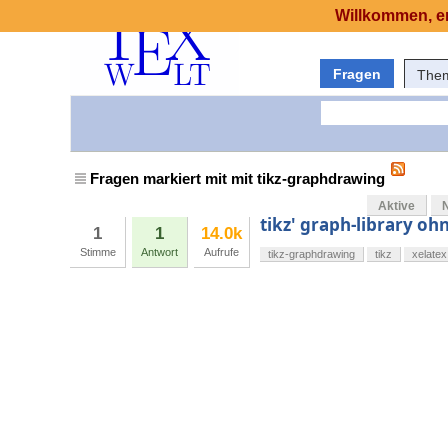
Willkommen, er
Fragen
The
Fragen markiert mit mit tikz-graphdrawing
Aktive
tikz' graph-library oh
1
1
14.0k
Stimme
Antwort
Aufrufe
tikz-graphdrawing
tikz
xelatex