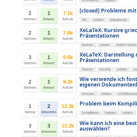
schriftarten
xelatex
[closed] Probleme mit
2
1
7.1k
Stimmen
Antwort
Aufrufe
tikz
xelatex
polyglossia
XeLaTeX: Kursive gri
2
1
7.6k
Präsentationen
Stimmen
Antwort
Aufrufe
beamer
xelatex
mathe-modus
XeLaTeX: Darstellung
3
1
9.6k
Präsentationen
Stimmen
Antwort
Aufrufe
beamer
kerning
xelatex
m
Wie verwende ich font
2
1
9.2k
eigenen Dokumentenk
Stimmen
Antwort
Aufrufe
fontspec
xelatex
schriftauswa
Problem beim Kompil
1
2
12.3k
Stimme
Antworten
Aufrufe
kompilieren
lualatex
xelatex
Wie kann ich eine bes
3
3
13.2k
auswählen?
Stimmen
Antworten
Aufrufe