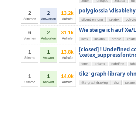
xetex
fontspec
xelatex
otf
polyglossia \disableh
2
2
13.2k
Stimmen
Antworten
Aufrufe
silbentrennung
xelatex
polygl
Wie steige ich auf Xe
6
2
31.1k
Stimmen
Antworten
Aufrufe
latex
lualatex
archiv
xelate
[closed] ! Undefined c
1
1
13.8k
\xetex_suppressfontn
Stimme
Antwort
Aufrufe
fonts
xelatex
schriften
feh
tikz' graph-library oh
1
1
14.0k
Stimme
Antwort
Aufrufe
tikz-graphdrawing
tikz
xelatex