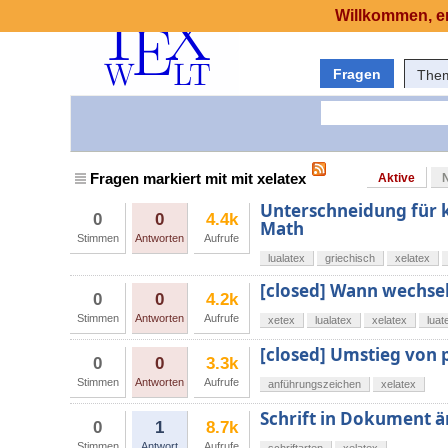
Willkommen, er
Fragen
The
Fragen markiert mit mit xelatex
Aktive
Unterschneidung für k
0
0
4.4k
Math
Stimmen
Antworten
Aufrufe
lualatex
griechisch
xelatex
[closed] Wann wechse
0
0
4.2k
Stimmen
Antworten
Aufrufe
xetex
lualatex
xelatex
luat
[closed] Umstieg von p
0
0
3.3k
Stimmen
Antworten
Aufrufe
anführungszeichen
xelatex
Schrift in Dokument 
0
1
8.7k
Stimmen
Antwort
Aufrufe