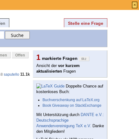
Anmelden
über
FAQ
×
fen
Stelle eine Frage
mmen
Offen
1
markierte Fragen
tikz
Ansicht der
vor kurzem
aktualisierten
Fragen
11.1k
48
saputello
Doppelte Chance auf
kostenloses Buch:
Buchverschenkung auf LaTeX.org
Book Giveaway on StackExchange
Mit Unterstützung durch
DANTE e.V.:
Deutschsprachige
Anwendervereinigung TeX e.V.
Danke
den Mitgliedern!