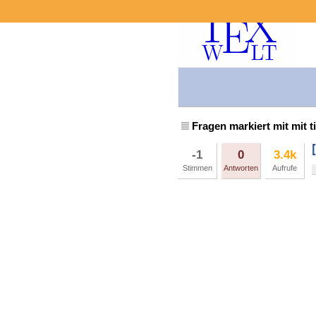
Fragen markiert mit mit t
-1
0
3.4k
Stimmen
Antworten
Aufrufe