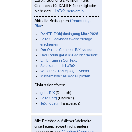
LaTeX-Bücher als Willkommens-
Geschenk für DANTE Neumitglieder.
Mehr dazu:
LaTeX.net/verein
Aktuelle Beiträge im
Community-
Blog
:
DANTE-Frühjahrstagung März 2026
LaTeX Cookbook zweite Auflage
erschienen
Der Online-Compiler TeXlive.net
Das Forum goLaTeX.de ist erneuert
Einführung in ConTeXt
Spielkarten mit LaTeX
Weiterer CTAN Spiegel-Server
Mathematisches Modell plotten
Diskussionsforen:
goLaTeX
(Deutsch)
LaTeX.org
(Englisch)
TeXnique.fr
(französisch)
Alle Beiträge auf dieser Webseite
unterliegen, soweit nicht anders
angegeben, der
Creative Commons