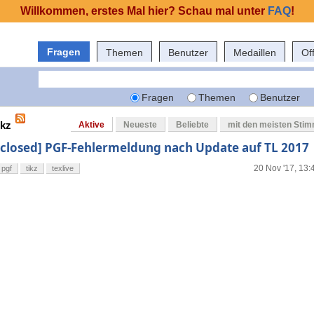
Willkommen, erstes Mal hier? Schau mal unter
FAQ
!
Fragen
Themen
Benutzer
Medaillen
Of
Fragen
Themen
Benutzer
ikz
Aktive
Neueste
Beliebte
mit den meisten Sti
[closed] PGF-Fehlermeldung nach Update auf TL 2017
20 Nov '17, 13:
pgf
tikz
texlive