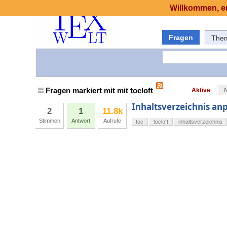
Willkommen, er
Fragen
The
Fragen markiert mit mit tocloft
Aktive
Inhaltsverzeichnis anp
2
1
11.8k
Stimmen
Antwort
Aufrufe
toc
tocloft
inhaltsverzeichnis