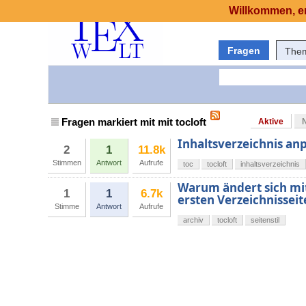
Willkommen, er
Fragen
The
Fragen markiert mit mit tocloft
Aktive
Inhaltsverzeichnis anp
2
1
11.8k
Stimmen
Antwort
Aufrufe
toc
tocloft
inhaltsverzeichnis
Warum ändert sich mit
1
1
6.7k
ersten Verzeichnisseit
Stimme
Antwort
Aufrufe
archiv
tocloft
seitenstil