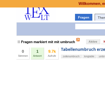
Willkommen, er
Fragen
The
Fragen markiert mit mit umbruch
Aktive
Tabellenumbruch erz
0
1
9.7k
Stimmen
Antwort
Aufrufe
zeilenumbruch
longtable
umbr