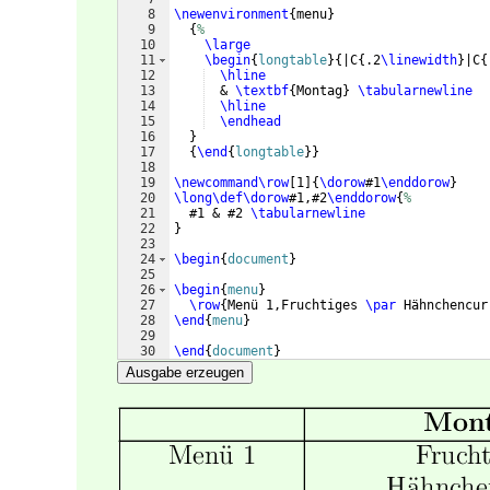
8
\newenvironment
{
menu
}
9
{
%
10
\large
11
\begin
{
longtable
}
{
|C
{
.2
\linewidth
}
|C
{
12
\hline
13
  & 
\textbf
{
Montag
}
\tabularnewline
14
\hline
15
\endhead
16
}
17
{
\end
{
longtable
}
}
18
19
\newcommand\row
[
1
]
{
\dorow
#1
\enddorow
}
20
\long\def\dorow
#1,#2
\enddorow
{
%
21
  #1 & #2 
\tabularnewline
22
}
23
24
\begin
{
document
}
25
26
\begin
{
menu
}
27
\row
{
Menü 1,Fruchtiges 
\par
 Hähnchencur
28
\end
{
menu
}
29
30
\end
{
document
}
Ausgabe erzeugen