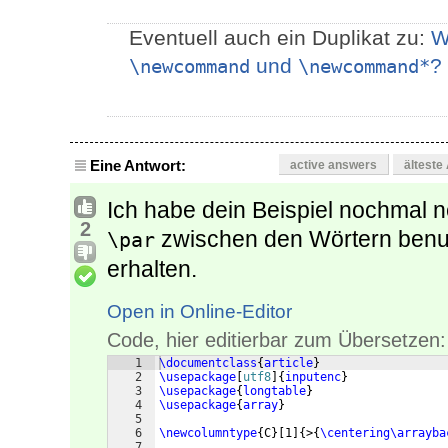
Eventuell auch ein Duplikat zu:
W
und
?
\newcommand
\newcommand*
Eine Antwort:
active answers
älteste
Ich habe dein Beispiel nochmal n
2
zwischen den Wörtern benu
\par
erhalten.
Open in Online-Editor
Code, hier editierbar zum Übersetzen:
1
\documentclass
{
article
}
2
\usepackage
[
utf8
]
{
inputenc
}
3
\usepackage
{
longtable
}
4
\usepackage
{
array
}
5
6
\newcolumntype
{
C
}
[
1
]
{
>
{
\centering\arrayba
7