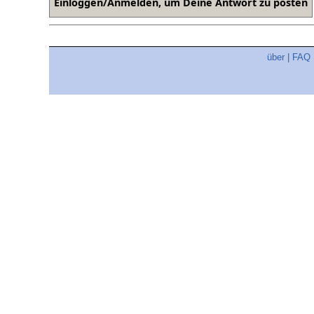
über
|
FAQ