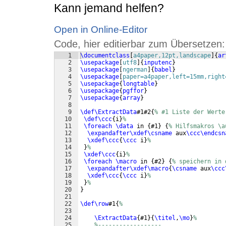
Kann jemand helfen?
Open in Online-Editor
Code, hier editierbar zum Übersetzen:
1
\documentclass
[
a4paper,12pt,landscape
]
{
ar
2
\usepackage
[
utf8
]
{
inputenc
}
3
\usepackage
[
ngerman
]
{
babel
}
4
\usepackage
[
paper=a4paper,left=15mm,right
5
\usepackage
{
longtable
}
6
\usepackage
{
pgffor
}
7
\usepackage
{
array
}
8
9
\def\ExtractData
#1#2
{
% #1 Liste der Werte
10
\def\ccc
{
i
}
%
11
\foreach
\data
 in 
{
#1
}
{
% Hilfsmakros \a
12
\expandafter\xdef\csname
 aux
\ccc\endcsn
13
\xdef\ccc
{
\ccc
 i
}
% 
14
}
%
15
\xdef\ccc
{
i
}
%
16
\foreach
\macro
 in 
{
#2
}
{
% speichern in 
17
\expandafter\xdef\macro
{
\csname
 aux
\ccc
18
\xdef\ccc
{
\ccc
 i
}
%
19
}
%
20
}
21
22
\def\row
#1
{
%
23
24
\ExtractData
{
#1
}
{
\titel
,
\mo
}
%
25
%------------------ 