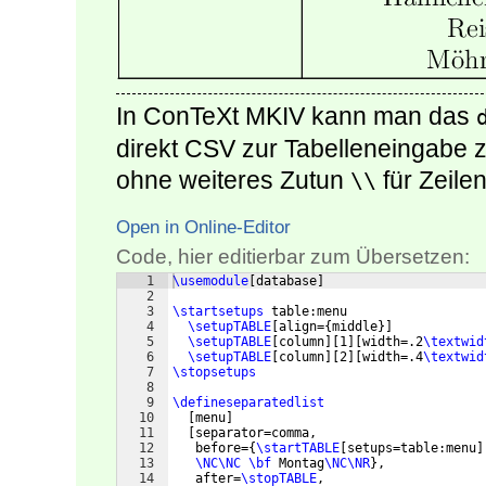
In ConTeXt MKIV kann man das
direkt CSV zur Tabelleneingabe
ohne weiteres Zutun
für Zeil
\\
Open in Online-Editor
Code, hier editierbar zum Übersetzen:
1
\usemodule
[
database
]
2
3
\startsetups
 table:menu
4
\setupTABLE
[
align=
{
middle
}]
5
\setupTABLE
[
column
]
[
1
]
[
width=.2
\textwid
6
\setupTABLE
[
column
]
[
2
]
[
width=.4
\textwid
7
\stopsetups
8
9
\defineseparatedlist
10
[
menu
]
11
[
separator=comma,
12
   before=
{
\startTABLE
[
setups=table:menu
]
13
\NC\NC
\bf
 Montag
\NC\NR
}
,
14
   after=
\stopTABLE
,