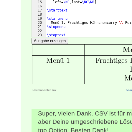
15
   left=
\NC
,last=
\NC\NR
]
16
17
\starttext
18
19
\startmenu
20
  Menü 1, Fruchtiges Hähnchencurry 
\\
 Rei
21
\stopmenu
22
23
\stoptext
Ausgabe erzeugen
Permanenter link
bear
Super, vielen Dank. CSV ist für 
aber Deine umgeschriebene Lös
top Option! Besten Dank!