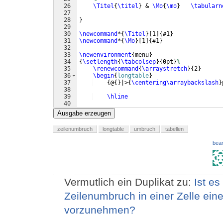
26
\Titel
{
\titel
}
 & 
\Mo
{
\mo
}
\tabularn
27
28
}
29
30
\newcommand
*
{
\Titel
}
[
1
]
{
#1
}
31
\newcommand
*
{
\Mo
}
[
1
]
{
#1
}
32
33
\newenvironment
{
menu
}
34
{
\setlength
{
\tabcolsep
}
{
0pt
}
%
35
\renewcommand
{
\arraystretch
}
{
2
}
36
\begin
{
longtable
}
37
{
@
{
}
|>
{
\centering\arraybackslash
}
38
39
\hline
40
41
{
\large
\textbf
{
}}
 & 
{
\large
\te
Ausgabe erzeugen
zeilenumbruch
longtable
umbruch
tabellen
bear
Vermutlich ein Duplikat zu:
Ist e
Zeilenumbruch in einer Zelle eine
vorzunehmen?