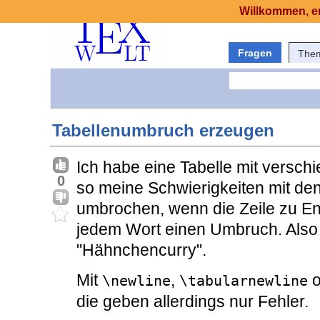
Willkommen, er
Fragen
The
Tabellenumbruch erzeugen
Ich habe eine Tabelle mit versch
0
so meine Schwierigkeiten mit d
umbrochen, wenn die Zeile zu End
jedem Wort einen Umbruch. Also 
"Hähnchencurry".
Mit
,
o
\newline
\tabularnewline
die geben allerdings nur Fehler.