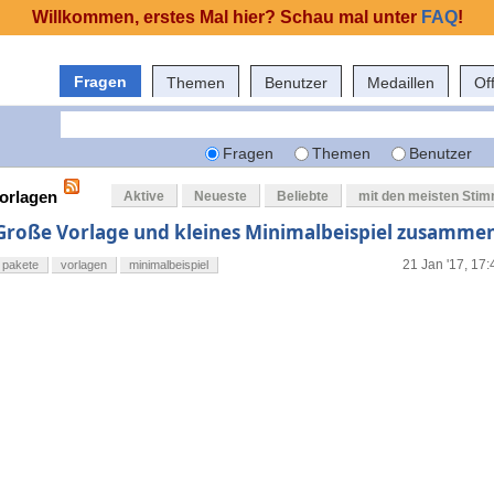
Willkommen, erstes Mal hier? Schau mal unter
FAQ
!
Fragen
Themen
Benutzer
Medaillen
Of
Fragen
Themen
Benutzer
vorlagen
Aktive
Neueste
Beliebte
mit den meisten Sti
Große Vorlage und kleines Minimalbeispiel zusamme
21 Jan '17, 17:
pakete
vorlagen
minimalbeispiel