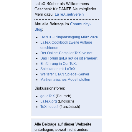
LaTeX-Bücher als Willkommens-
Geschenk für DANTE Neumitglieder.
Mehr dazu:
LaTeX.net/verein
Aktuelle Beiträge im
Community-
Blog
:
DANTE-Frühjahrstagung März 2026
LaTeX Cookbook zweite Auflage
erschienen
Der Online-Compiler TeXlive.net
Das Forum goLaTeX.de ist erneuert
Einführung in ConTeXt
Spielkarten mit LaTeX
Weiterer CTAN Spiegel-Server
Mathematisches Modell plotten
Diskussionsforen:
goLaTeX
(Deutsch)
LaTeX.org
(Englisch)
TeXnique.fr
(französisch)
Alle Beiträge auf dieser Webseite
unterliegen, soweit nicht anders