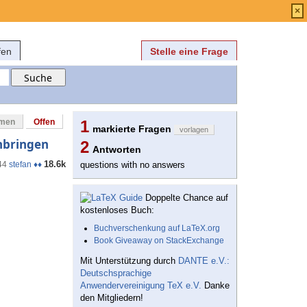
Anmelden
über
FAQ
×
fen
Stelle eine Frage
mmen
Offen
1
markierte Fragen
vorlagen
nbringen
2
Antworten
18.6k
44
stefan ♦♦
questions with no answers
Doppelte Chance auf
kostenloses Buch:
Buchverschenkung auf LaTeX.org
Book Giveaway on StackExchange
Mit Unterstützung durch
DANTE e.V.:
Deutschsprachige
Anwendervereinigung TeX e.V.
Danke
den Mitgliedern!