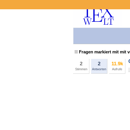
Fragen markiert mit mit 
2
2
11.9k
Stimmen
Antworten
Aufrufe