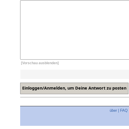
[Vorschau ausblenden]
über
|
FAQ