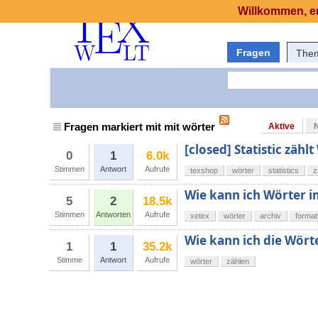
Willkommen, er
Fragen
The
Fragen markiert mit mit wörter
Aktive
[closed] Statistic zähl
0
1
6.0k
Stimmen
Antwort
Aufrufe
texshop
wörter
statistics
z
Wie kann ich Wörter i
5
2
18.5k
Stimmen
Antworten
Aufrufe
xetex
wörter
archiv
format
Wie kann ich die Wört
1
1
35.2k
Stimme
Antwort
Aufrufe
wörter
zählen