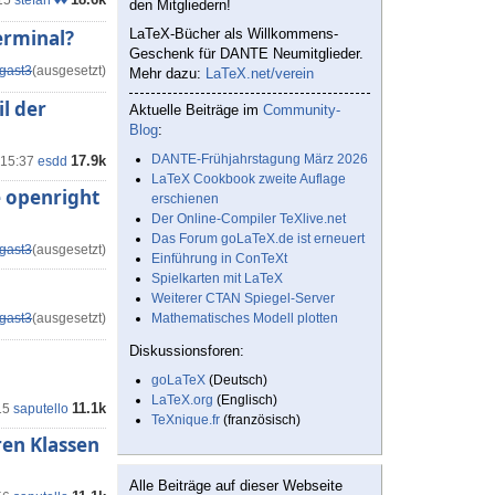
15
stefan ♦♦
den Mitgliedern!
erminal?
LaTeX-Bücher als Willkommens-
Geschenk für DANTE Neumitglieder.
gast3
(ausgesetzt)
Mehr dazu:
LaTeX.net/verein
l der
Aktuelle Beiträge im
Community-
Blog
:
DANTE-Frühjahrstagung März 2026
17.9k
 15:37
esdd
LaTeX Cookbook zweite Auflage
e openright
erschienen
Der Online-Compiler TeXlive.net
Das Forum goLaTeX.de ist erneuert
gast3
(ausgesetzt)
Einführung in ConTeXt
Spielkarten mit LaTeX
Weiterer CTAN Spiegel-Server
gast3
(ausgesetzt)
Mathematisches Modell plotten
Diskussionsforen:
goLaTeX
(Deutsch)
LaTeX.org
(Englisch)
11.1k
15
saputello
TeXnique.fr
(französisch)
ren Klassen
Alle Beiträge auf dieser Webseite