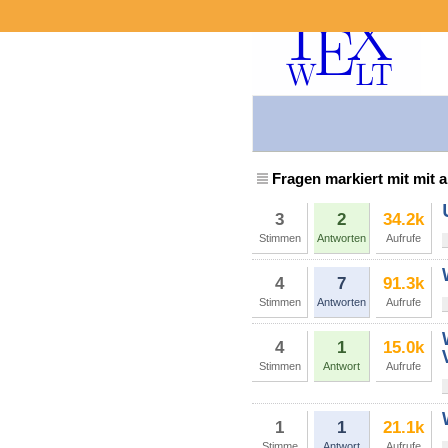
Fragen markiert mit mit a
3
2
34.2k
Stimmen
Antworten
Aufrufe
4
7
91.3k
Stimmen
Antworten
Aufrufe
4
1
15.0k
Stimmen
Antwort
Aufrufe
1
1
21.1k
Stimme
Antwort
Aufrufe