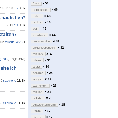
× 51
fonts
9.6k
'18, 11:38
cis
× 49
abbildungen
× 48
chaulichen?
farben
× 46
texlive
9.6k
'18, 12:12
cis
× 45
pdf
stalten?
× 44
installation
× 38
best-practice
1
:02
feuerfalke75
× 32
gleitumgebungen
× 32
tabularx
gast3
(ausgesetzt)
× 31
miktex
× 30
eite ich
arara
× 24
editoren
× 23
listings
11.1k
59
saputello
× 23
warnungen
× 21
tabular
× 20
pdflatex
11.1k
58
saputello
× 18
eingabekodierung
× 17
kapitel
× 17
titelseite