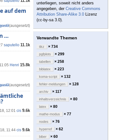
11.1k
56
saputello
unterliegen, soweit nicht anders
angegeben, der
Creative Commons
te auf dem
Attribution Share-Alike 3.0
Lizenz
(cc-by-sa 3.0).
gast3
(ausgesetzt)
on …
Verwandte Themen
11.1k
27
saputello
× 734
tikz
× 299
pgfplots
× 258
tabellen
15.8k
 11:05
Henri
× 223
biblatex
× 132
koma-script
× 128
fehler-meldungen
gast3
(ausgesetzt)
× 117
archiv
sämtliche
× 80
inhaltsverzeichnis
n?
× 80
latex
9.6k
'18, 12:01
cis
× 77
mathe-modus
× 76
nodes
× 62
hyperref
9.6k
'18, 11:44
cis
× 60
biber