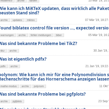
10 Mär '19, 10:
moderncv
archiv
farben
Wie kann ich MiKTeX updaten, dass wirklich alle Pake
neusten Stand sind?
07 Mär '19, 18:27
archiv
updates
miktex
Found biblatex control file version …, expected versi
05 Mär '19, 16:
warnungen
archiv
fehler-meldungen
biber
Was sind bekannte Probleme bei TikZ?
30 Jan '19,
tikz
archiv
Was ist eigentlich pdfx?
21 Jan '19, 19:22
pdfx
archiv
polynom: Wie kann ich mir für eine Polynomdivision 
Rechenschritte für das Hornerschema anzeigen lasse
11 Okt 
mathe-modus
archiv
polynom
Was sind bekannte Probleme bei pgfplots?
23 Sep 
archiv
pgfplots