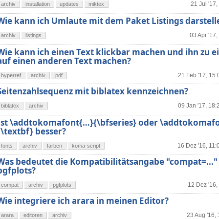
21 Jul '17,
archiv
installation
updates
miktex
Wie kann ich Umlaute mit dem Paket Listings darstell
03 Apr '17,
archiv
listings
Wie kann ich einen Text klickbar machen und ihn zu 
auf einen anderen Text machen?
21 Feb '17, 15:
hyperref
archiv
pdf
Seitenzahlsequenz mit biblatex kennzeichnen?
09 Jan '17, 18:
biblatex
archiv
Ist \addtokomafont{…}{\bfseries} oder \addtokomaf
{\textbf} besser?
16 Dez '16, 11:
fonts
archiv
farben
koma-script
Was bedeutet die Kompatibilitätsangabe "compat=..."
pgfplots?
12 Dez '16,
compat
archiv
pgfplots
Wie integriere ich arara in meinen Editor?
23 Aug '16,
arara
editoren
archiv