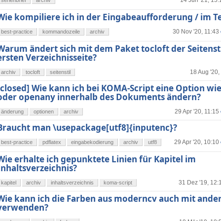
14 Jun '21, 15:
serienbrief
archiv
Wie kompiliere ich in der Eingabeaufforderung / im T
30 Nov '20, 11:43
best-practice
kommandozeile
archiv
Warum ändert sich mit dem Paket tocloft der Seitensti
ersten Verzeichnisseite?
18 Aug '20,
archiv
tocloft
seitenstil
[closed] Wie kann ich bei KOMA-Script eine Option wi
oder openany innerhalb des Dokuments ändern?
29 Apr '20, 11:15
änderung
optionen
archiv
Braucht man \usepackage[utf8]{inputenc}?
29 Apr '20, 10:10
best-practice
pdflatex
eingabekodierung
archiv
utf8
Wie erhalte ich gepunktete Linien für Kapitel im
Inhaltsverzeichnis?
31 Dez '19, 12:
kapitel
archiv
inhaltsverzeichnis
koma-script
Wie kann ich die Farben aus moderncv auch mit ande
verwenden?