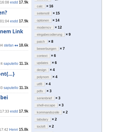
17.9k
 16:08
esdd
× 16
calc
en?
× 15
seitenstil
× 14
optionen
17.9k
 01:04
esdd
× 12
moderncv
einem Link
× 9
eingabecodierung
× 8
patch
18.6k
04
stefan ♦♦
× 7
bewerbungen
× 6
context
× 6
updates
11.1k
24
saputello
× 4
design
ont{…}
× 4
polynom
× 4
utf8
11.1k
03
saputello
× 3
pdfx
 bei
× 3
serienbrief
× 3
shell-escape
17.9k
 17:33
esdd
× 2
kommandozeile
× 2
tabulary
× 2
tocloft
15.8k
 17:42
Henri