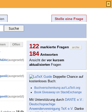
Anmelden
über
FAQ
×
fen
Stelle eine Frage
mmen
Offen
122
markierte Fragen
archiv
?
184
Antworten
NEKr
(ausgesetzt)
Ansicht der
vor kurzem
aktualisierten
Fragen
gast3
(ausgesetzt)
Doppelte Chance auf
kostenloses Buch:
Buchverschenkung auf LaTeX.org
Book Giveaway on StackExchange
gast3
(ausgesetzt)
Mit Unterstützung durch
DANTE e.V.:
Deutschsprachige
Anwendervereinigung TeX e.V.
Danke
18.6k