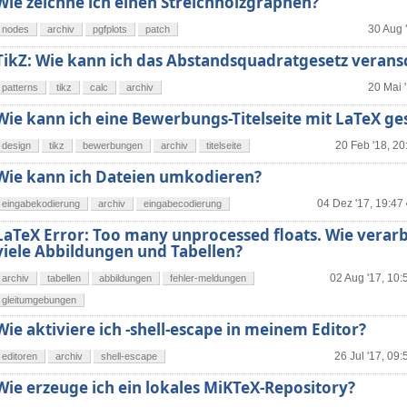
Wie zeichne ich einen Streichholzgraphen?
30 Aug 
nodes
archiv
pgfplots
patch
TikZ: Wie kann ich das Abstandsquadratgesetz verans
20 Mai 
patterns
tikz
calc
archiv
Wie kann ich eine Bewerbungs-Titelseite mit LaTeX ge
20 Feb '18, 20
design
tikz
bewerbungen
archiv
titelseite
Wie kann ich Dateien umkodieren?
04 Dez '17, 19:47
eingabekodierung
archiv
eingabecodierung
LaTeX Error: Too many unprocessed floats. Wie verarb
viele Abbildungen und Tabellen?
02 Aug '17, 10:
archiv
tabellen
abbildungen
fehler-meldungen
gleitumgebungen
Wie aktiviere ich -shell-escape in meinem Editor?
26 Jul '17, 09:
editoren
archiv
shell-escape
Wie erzeuge ich ein lokales MiKTeX-Repository?