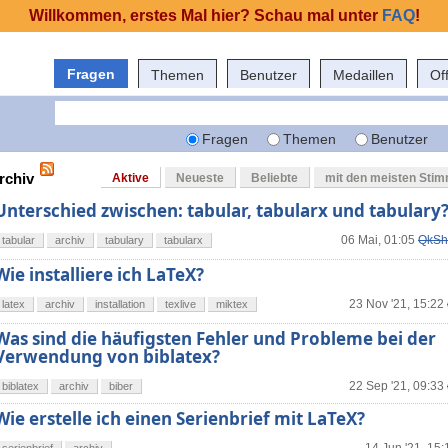
Willkommen, erstes Mal hier? Schau mal unter
FAQ
!
Fragen
Themen
Benutzer
Medaillen
Of
Fragen
Themen
Benutzer
rchiv
Aktive
Neueste
Beliebte
mit den meisten Sti
Unterschied zwischen: tabular, tabularx und tabulary
06 Mai, 01:05
QkSh
tabular
archiv
tabulary
tabularx
Wie installiere ich LaTeX?
23 Nov '21, 15:22
latex
archiv
installation
texlive
miktex
Was sind die häufigsten Fehler und Probleme bei der
Verwendung von biblatex?
22 Sep '21, 09:33
biblatex
archiv
biber
Wie erstelle ich einen Serienbrief mit LaTeX?