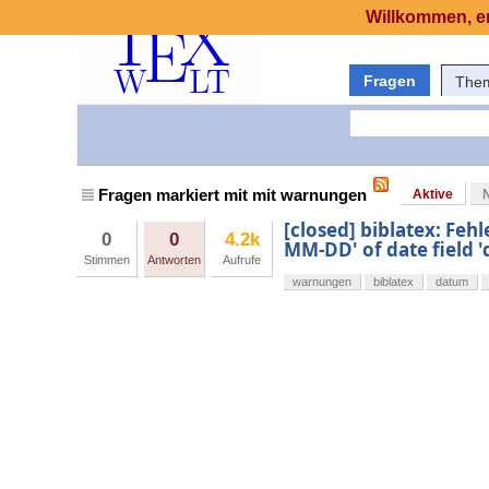
Willkommen, er
Fragen
The
Fragen markiert mit mit warnungen
Aktive
[closed] biblatex: Fe
0
0
4.2k
MM-DD' of date field '
Stimmen
Antworten
Aufrufe
warnungen
biblatex
datum