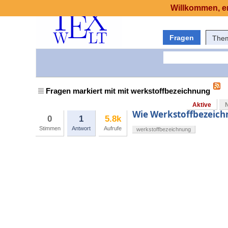
Willkommen, er
Fragen
The
Fragen markiert mit mit werkstoffbezeichnung
Aktive
Wie Werkstoffbezeich
0
1
5.8k
Stimmen
Antwort
Aufrufe
werkstoffbezeichnung