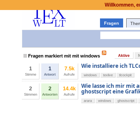
Willkommen, er
Fragen
The
Fragen markiert mit mit windows
Aktive
Wie installiere ich TL
1
1
7.5k
Stimme
Antwort
Aufrufe
windows
texlive
tlcockpit
Wie lasse ich mir mit 
2
2
14.4k
ghostscript eine Graf
Stimmen
Antworten
Aufrufe
arara
windows
ghostscript