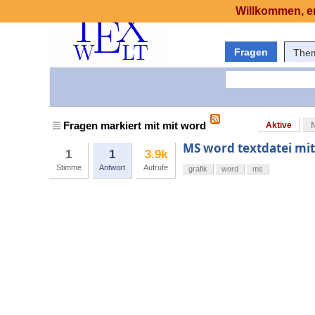
Willkommen, er
Fragen
The
Fragen markiert mit mit word
Aktive
MS word textdatei mit
1
1
3.9k
Stimme
Antwort
Aufrufe
grafik
word
ms