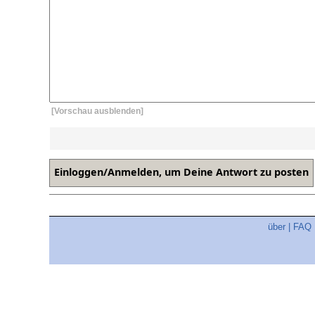
[Vorschau ausblenden]
über
|
FAQ