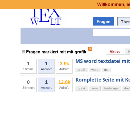
Willkommen, er
Fragen
The
Fragen markiert mit mit grafik
Aktive
MS word textdatei mit
1
1
3.9k
Stimme
Antwort
Aufrufe
grafik
word
ms
Komplette Seite mit K
0
1
12.8k
Stimmen
Antwort
Aufrufe
grafik
seite
landscape
dre