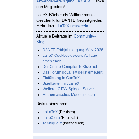
Anwendervereinigung TeX e.V.
Danke
den Mitgliedern!
LaTeX-Bücher als Willkommens-
Geschenk für DANTE Neumitglieder.
Mehr dazu:
LaTeX.net/verein
Aktuelle Beiträge im
Community-
Blog
:
DANTE-Frühjahrstagung März 2026
LaTeX Cookbook zweite Auflage
erschienen
Der Online-Compiler TeXlive.net
Das Forum goLaTeX.de ist erneuert
Einführung in ConTeXt
Spielkarten mit LaTeX
Weiterer CTAN Spiegel-Server
Mathematisches Modell plotten
Diskussionsforen:
goLaTeX
(Deutsch)
LaTeX.org
(Englisch)
TeXnique.fr
(französisch)