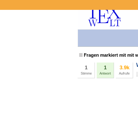
Fragen markiert mit mit 
1
1
3.9k
Stimme
Antwort
Aufrufe