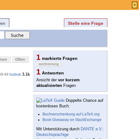
Anmelden
über
FAQ
×
fen
Stelle eine Frage
1
markierte Fragen
mmen
Offen
worttrennung
1
Antworten
3.1k
09:49
huibub
Ansicht der
vor kurzem
aktualisierten
Fragen
Doppelte Chance auf
kostenloses Buch:
Buchverschenkung auf LaTeX.org
Book Giveaway on StackExchange
Mit Unterstützung durch
DANTE e.V.:
Deutschsprachige