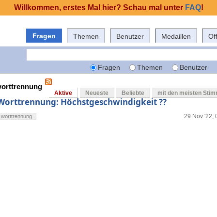
Willkommen, erstes Mal hier? Schau mal unter
FAQ
!
Fragen
Themen
Benutzer
Medaillen
Of
Fragen
Themen
Benutzer
worttrennung
Aktive
Neueste
Beliebte
mit den meisten Sti
Worttrennung: Höchstgeschwindigkeit ??
29 Nov '22, 
worttrennung