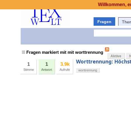
Willkommen, er
Fragen
The
Fragen markiert mit mit worttrennung
Aktive
Worttrennung: Höchst
1
1
3.9k
Stimme
Antwort
Aufrufe
worttrennung