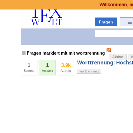
Willkommen, er
Fragen
The
Fragen markiert mit mit worttrennung
Aktive
Worttrennung: Höchst
1
1
3.9k
Stimme
Antwort
Aufrufe
worttrennung