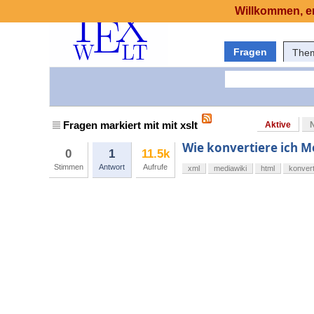
Willkommen, er
Fragen
The
Fragen markiert mit mit xslt
Aktive
Wie konvertiere ich M
0
1
11.5k
Stimmen
Antwort
Aufrufe
xml
mediawiki
html
konver