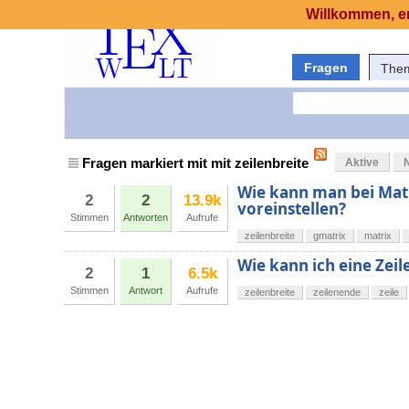
Willkommen, er
Fragen
The
Fragen markiert mit mit zeilenbreite
Aktive
Wie kann man bei Matr
2
2
13.9k
voreinstellen?
Stimmen
Antworten
Aufrufe
zeilenbreite
gmatrix
matrix
Wie kann ich eine Zei
2
1
6.5k
Stimmen
Antwort
Aufrufe
zeilenbreite
zeilenende
zeile