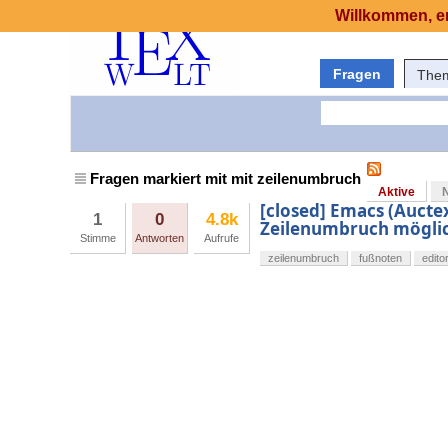
Willkommen, er
Fragen
The
Fragen markiert mit mit zeilenumbruch
Aktive
[closed] Emacs (Aucte
1
0
4.8k
Zeilenumbruch mögli
Stimme
Antworten
Aufrufe
zeilenumbruch
fußnoten
edito