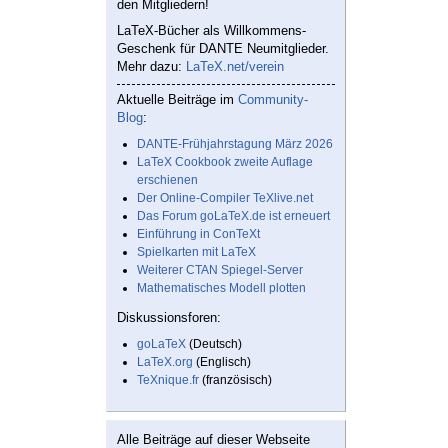
den Mitgliedern!
LaTeX-Bücher als Willkommens-
Geschenk für DANTE Neumitglieder.
Mehr dazu:
LaTeX.net/verein
Aktuelle Beiträge im
Community-
Blog
:
DANTE-Frühjahrstagung März 2026
LaTeX Cookbook zweite Auflage
erschienen
Der Online-Compiler TeXlive.net
Das Forum goLaTeX.de ist erneuert
Einführung in ConTeXt
Spielkarten mit LaTeX
Weiterer CTAN Spiegel-Server
Mathematisches Modell plotten
Diskussionsforen:
goLaTeX
(Deutsch)
LaTeX.org
(Englisch)
TeXnique.fr
(französisch)
Alle Beiträge auf dieser Webseite