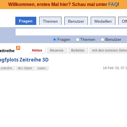
Willkommen, erstes Mal hier? Schau mal unter
FAQ
!
Fragen
Themen
Benutzer
Medaillen
Of
Fragen
Themen
Benutzer
eitreihe
Aktive
Neueste
Beliebte
mit den meisten Sti
pgfplots Zeitreihe 3D
18 Feb '16, 07:
zeitreihe
tikz-3dplot
luatex