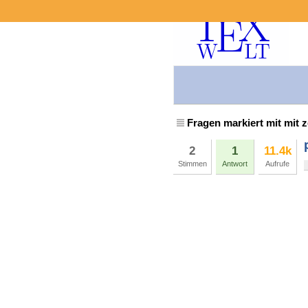
Fragen markiert mit mit z
2
1
11.4k
Stimmen
Antwort
Aufrufe