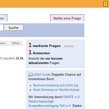
Anmelden
über
FAQ
×
fen
Stelle eine Frage
mmen
Offen
1
markierte Fragen
zeitreihe
1
Antworten
11.1k
29
saputello
Ansicht der
vor kurzem
aktualisierten
Fragen
Doppelte Chance auf
kostenloses Buch:
Buchverschenkung auf LaTeX.org
Book Giveaway on StackExchange
Mit Unterstützung durch
DANTE e.V.:
Deutschsprachige
Anwendervereinigung TeX e.V.
Danke