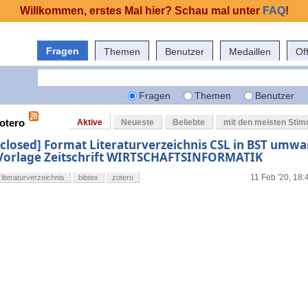
Willkommen, erstes Mal hier? Schau mal unter
FAQ
!
Fragen
Themen
Benutzer
Medaillen
Of
Fragen
Themen
Benutzer
zotero
Aktive
Neueste
Beliebte
mit den meisten Sti
[closed] Format Literaturverzeichnis CSL in BST umw
Vorlage Zeitschrift WIRTSCHAFTSINFORMATIK
11 Feb '20, 18:
literaturverzeichnis
bibtex
zotero