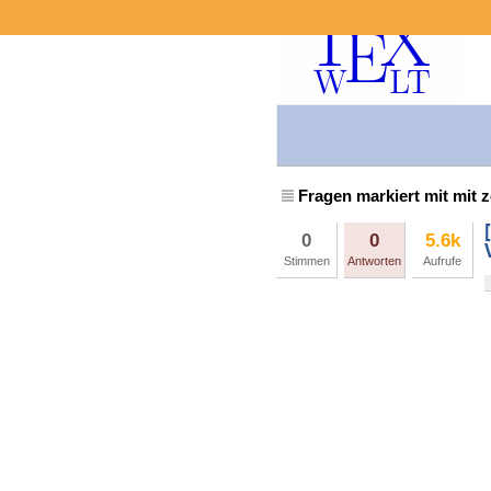
Fragen markiert mit mit 
0
0
5.6k
Stimmen
Antworten
Aufrufe