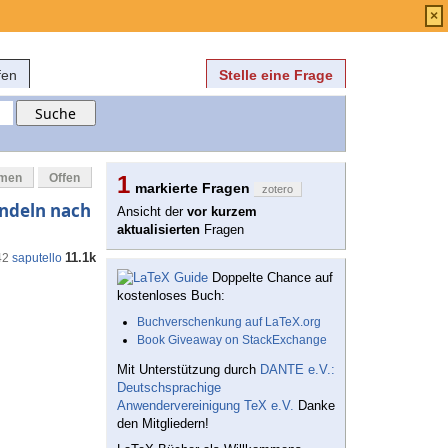
Anmelden
über
FAQ
×
fen
Stelle eine Frage
mmen
Offen
1
markierte Fragen
zotero
andeln nach
Ansicht der
vor kurzem
aktualisierten
Fragen
11.1k
42
saputello
Doppelte Chance auf
kostenloses Buch:
Buchverschenkung auf LaTeX.org
Book Giveaway on StackExchange
Mit Unterstützung durch
DANTE e.V.:
Deutschsprachige
Anwendervereinigung TeX e.V.
Danke
den Mitgliedern!