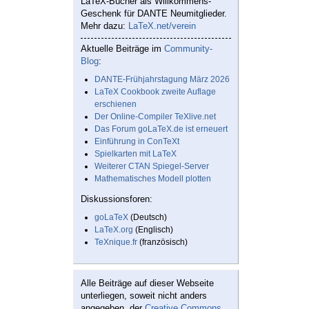
LaTeX-Bücher als Willkommens-
Geschenk für DANTE Neumitglieder.
Mehr dazu:
LaTeX.net/verein
Aktuelle Beiträge im
Community-
Blog
:
DANTE-Frühjahrstagung März 2026
LaTeX Cookbook zweite Auflage
erschienen
Der Online-Compiler TeXlive.net
Das Forum goLaTeX.de ist erneuert
Einführung in ConTeXt
Spielkarten mit LaTeX
Weiterer CTAN Spiegel-Server
Mathematisches Modell plotten
Diskussionsforen:
goLaTeX
(Deutsch)
LaTeX.org
(Englisch)
TeXnique.fr
(französisch)
Alle Beiträge auf dieser Webseite
unterliegen, soweit nicht anders
angegeben, der
Creative Commons