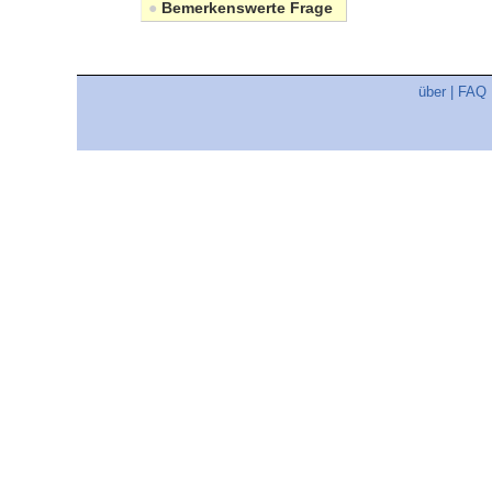
●
Bemerkenswerte Frage
über
|
FAQ