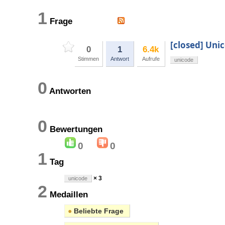
1
Frage
[closed] Uni
0
1
6.4k
Stimmen
Antwort
Aufrufe
unicode
0
Antworten
0
Bewertungen
0
0
1
Tag
× 3
unicode
2
Medaillen
●
Beliebte Frage