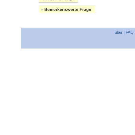
●
Bemerkenswerte Frage
über
|
FAQ