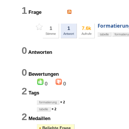
1
Frage
Formatierun
1
1
7.6k
Stimme
Antwort
Aufrufe
tabelle
formatier
0
Antworten
0
Bewertungen
0
0
2
Tags
× 2
formatierung
× 2
tabelle
2
Medaillen
●
Beliebte Frage