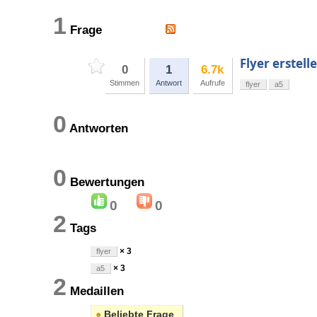
1
Frage
Flyer erstell
0
1
6.7k
Stimmen
Antwort
Aufrufe
flyer
a5
0
Antworten
0
Bewertungen
0
0
2
Tags
× 3
flyer
× 3
a5
2
Medaillen
●
Beliebte Frage