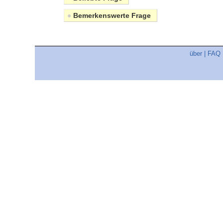
●
Bemerkenswerte Frage
über
|
FAQ