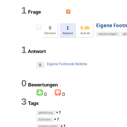
1
Frage
Eigene Footn
0
1
6.6k
Stimmen
Antwort
Aufrufe
anpassungen
gli
1
Antwort
Eigene Footnoote Befehle
0
0
Bewertungen
0
0
3
Tags
× 7
gliederung
× 7
fußnoten
× 7
anpassungen