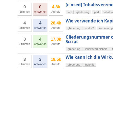
[closed] Inhaltsverze
0
0
4.8k
Stimmen
Antworten
Aufrufe
toc
gliederung
part
inhalts
Wie verwende ich Kapit
4
4
28.4k
Stimmen
Antworten
Aufrufe
gliederung
scrlttr2
koma-scrip
Gliederungsnummer ch
3
4
17.8k
Script
Stimmen
Antworten
Aufrufe
gliederung
inhaltsverzeichnis
Wie kann ich die Wirk
3
3
19.5k
Stimmen
Antworten
Aufrufe
gliederung
befehle