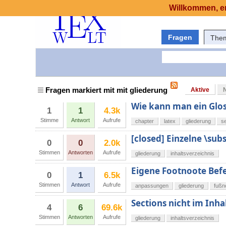
Willkommen, er
Fragen
The
Fragen markiert mit mit gliederung
Aktive
Wie kann man ein Glos
1
1
4.3k
Stimme
Antwort
Aufrufe
chapter
latex
gliederung
se
[closed] Einzelne \su
0
0
2.0k
Stimmen
Antworten
Aufrufe
gliederung
inhaltsverzeichnis
Eigene Footnoote Bef
0
1
6.5k
Stimmen
Antwort
Aufrufe
anpassungen
gliederung
fußn
Sections nicht im Inha
4
6
69.6k
Stimmen
Antworten
Aufrufe
gliederung
inhaltsverzeichnis