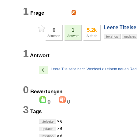
1
Frage
Leere Titels
0
1
5.2k
Stimmen
Antwort
Aufrufe
texshop
updates
1
Antwort
Leere Titelseite nach Wechsel zu einem neuen Rec
0
0
Bewertungen
0
0
3
Tags
× 6
titelseite
× 6
updates
× 6
texshop