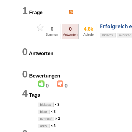
1
Frage
Erfolgreich e
0
0
4.8k
Stimmen
Antworten
Aufrufe
biblatex
overleaf
0
Antworten
0
Bewertungen
0
0
4
Tags
× 3
biblatex
× 3
biber
× 3
overleaf
× 3
arxiv