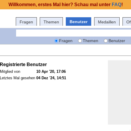
Willkommen, erstes Mal hier? Schau mal unter
FAQ
!
Benutzer
Fragen
Themen
Medaillen
Of
Fragen
Themen
Benutzer
Registrierte Benutzer
Mitglied von
10 Apr '20, 17:06
Letztes Mal gesehen
04 Dez '24, 14:51