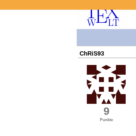
ChRiS93
9
Punkte