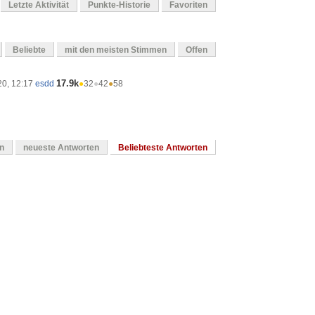
Letzte Aktivität
Punkte-Historie
Favoriten
Beliebte
mit den meisten Stimmen
Offen
17.9k
20, 12:17
esdd
●
32
●
42
●
58
en
neueste Antworten
Beliebteste Antworten