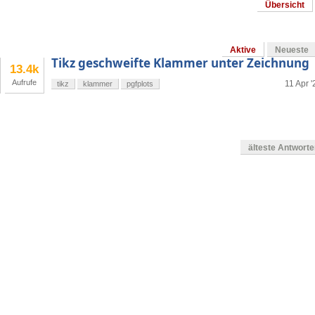
Übersicht
Aktive
Neueste
Tikz geschweifte Klammer unter Zeichnung
13.4k
Aufrufe
11 Apr '
tikz
klammer
pgfplots
älteste Antwort
g