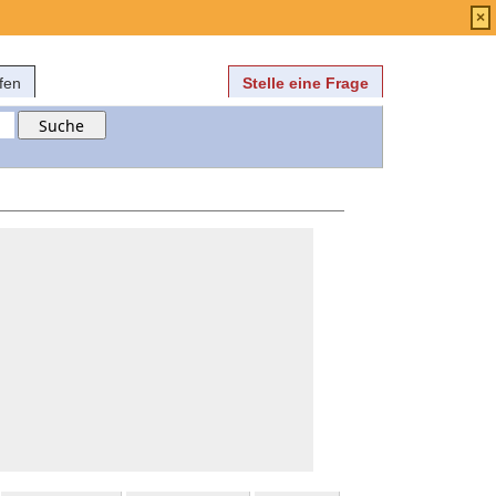
Anmelden
über
FAQ
×
fen
Stelle eine Frage