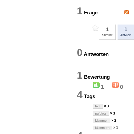
1
Frage
1
1
Stimme
Antwort
0
Antworten
1
Bewertun
1
0
4
Tags
× 3
tikz
× 3
pgfplots
× 2
klammer
× 1
klammern